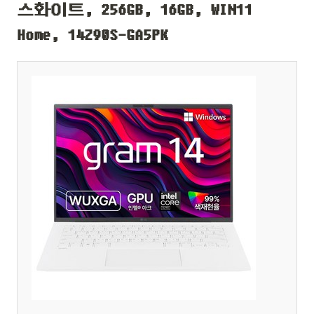
스화이트, 256GB, 16GB, WIN11
Home, 14Z90S-GA5PK