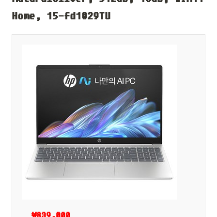
Home, 15-fd1029TU
₩839,000