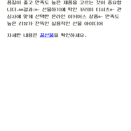
품질이 좋고 만족도 높은 제품을 고르는 것이 중요합
니다.nn결과:n- 선물하기에 딱인 꾸러미 티셔츠n- 관
심사에 맞게 선택한 온라인 이커머스 상품n- 만족도
높은 리뷰가 잔뜩인 실용적인 선물 아이디어
자세한 내용은
꿀선물
을 확인하세요.