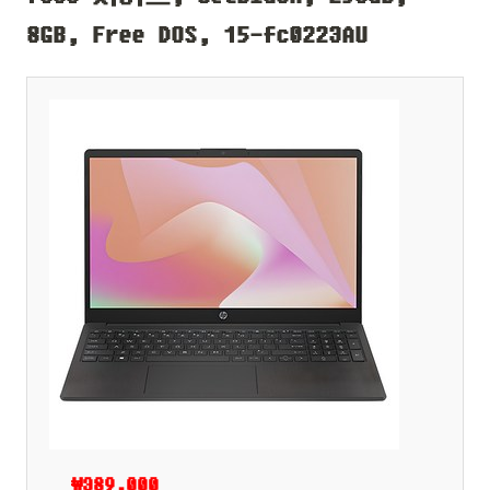
8GB, Free DOS, 15-fc0223AU
₩389,000