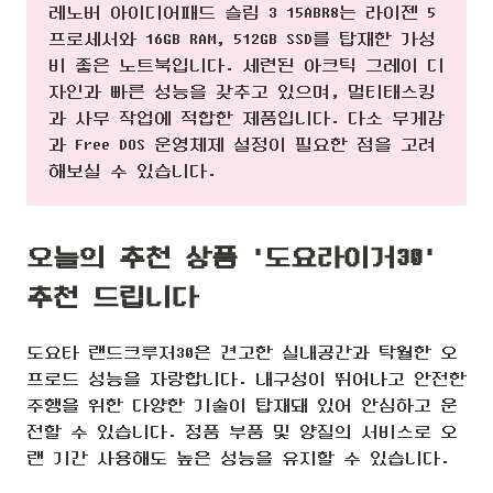
레노버 아이디어패드 슬림 3 15ABR8는 라이젠 5
프로세서와 16GB RAM, 512GB SSD를 탑재한 가성
비 좋은 노트북입니다. 세련된 아크틱 그레이 디
자인과 빠른 성능을 갖추고 있으며, 멀티태스킹
과 사무 작업에 적합한 제품입니다. 다소 무게감
과 Free DOS 운영체제 설정이 필요한 점을 고려
해보실 수 있습니다.
오늘의 추천 상품 '도요라이거30'
추천 드립니다
도요타 랜드크루저30은 견고한 실내공간과 탁월한 오
프로드 성능을 자랑합니다. 내구성이 뛰어나고 안전한
주행을 위한 다양한 기술이 탑재돼 있어 안심하고 운
전할 수 있습니다. 정품 부품 및 양질의 서비스로 오
랜 기간 사용해도 높은 성능을 유지할 수 있습니다.