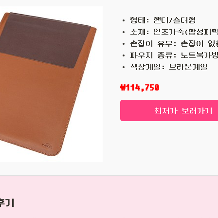
형태: 핸디/숄더형
소재: 인조가죽(합성피혁
손잡이 유무: 손잡이 없
파우치 종류: 노트북가
색상계열: 브라운계열
₩114,750
최저가 보러가기
후기