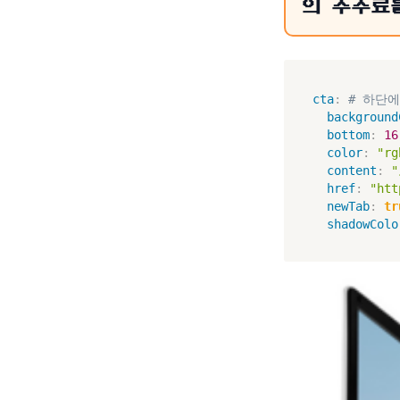
의 수수료
cta
:
# 하단에
background
bottom
:
16
color
:
"rg
content
:
href
:
"htt
newTab
:
tr
shadowColo