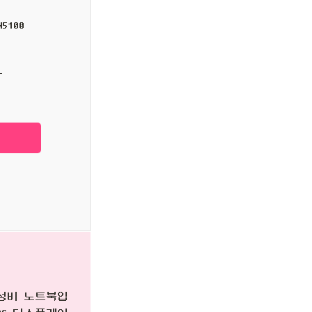
5100
착
가성비 노트북입