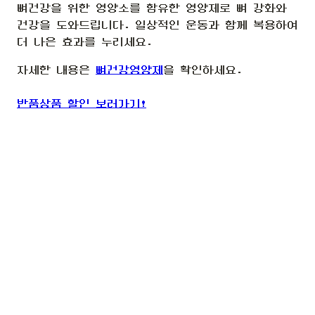
뼈건강을 위한 영양소를 함유한 영양제로 뼈 강화와
건강을 도와드립니다. 일상적인 운동과 함께 복용하여
더 나은 효과를 누리세요.
자세한 내용은
뼈건강영양제
을 확인하세요.
반품상품 할인 보러가기!