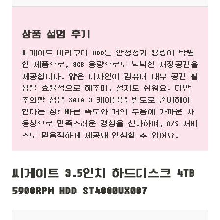
상품 설명 후기
씨게이트 바라쿠다 HDD는 안정성과 용량이 탁월
한 제품으로, 8GB 용량으로도 넉넉한 저장공간을
제공합니다. 얇은 디자인이 컴퓨터 내부 공간 활
용을 효율적으로 해주며, 설치도 쉬워요. 다만
주의할 점은 SATA 3 케이블을 별도로 준비해야
한다는 점! 빠른 속도와 거의 무음에 가까운 사
용성으로 만족스러운 경험을 선사하며, A/S 서비
스도 믿음직하게 제공돼 안심할 수 있어요.
씨게이트 3.5인치 하드디스크 4TB
5900RPM HDD ST4000VX007